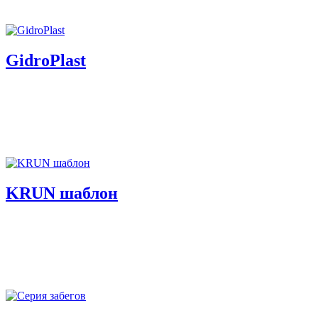
GidroPlast
KRUN шаблон