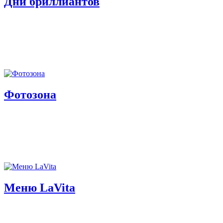
Дни бриллиантов
Фотозона
Меню LaVita