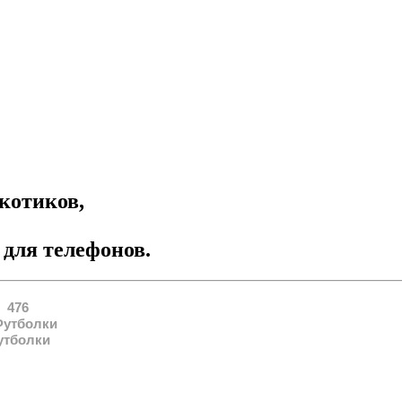
котиков,
 для телефонов.
476
утболки