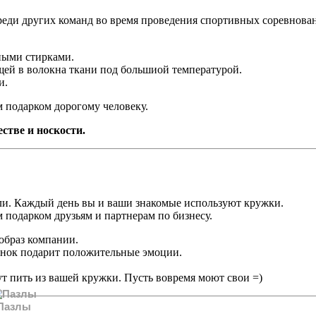
реди других команд во время проведения спортивных соревнов
ными стирками.
ей в волокна ткани под большиой температурой.
и.
м подарком дорогому человеку.
стве и носкости.
ли. Каждый день вы и ваши знакомые используют кружки.
м подарком друзьям и партнерам по бизнесу.
образ компании.
унок подарит положительные эмоции.
т пить из вашей кружки. Пусть вовремя моют свои =)
Пазлы