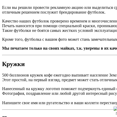
Если вы решили провести рекламную акцию или выделиться с
отличным решением послужит брендирование футболок.
Качество наших футболок проверено временем и многочислен
Печать наносится при помощи специальной краски, проникающ
Такие футболки не боятся самых жестких условий эксплуатаци
Кроме того, футболка с вашим фото может стань замечательны
Мы печатаем только на своих майках, т.к. уверены в их каче
Кружки
500 биллионов кружек кофе ежегодно выпивает население Зем
Этот простой, на первый взгляд, предмет может стать отличны
Нанесенный на кружку логотип поможет подчеркнуть единый 
Фотография, поздравление или любой другой интересный рис
Напишите свое имя или ругательство и ваши коллеги перестану