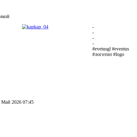
никой
-
-
-
-
#evetusgl #eventus
#логотип #logo
 Май 2026 07:45