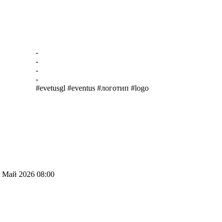
-
-
-
-
#evetusgl #eventus #логотип #logo
 Май 2026 08:00